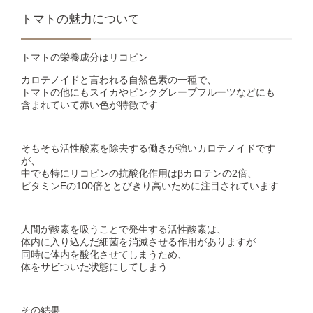
トマトの魅力について
トマトの栄養成分はリコピン
カロテノイドと言われる自然色素の一種で、
トマトの他にもスイカやピンクグレープフルーツなどにも
含まれていて赤い色が特徴です
そもそも活性酸素を除去する働きが強いカロテノイドです
が、
中でも特にリコピンの抗酸化作用はβカロテンの2倍、
ビタミンEの100倍ととびきり高いために注目されています
人間が酸素を吸うことで発生する活性酸素は、
体内に入り込んだ細菌を消滅させる作用がありますが
同時に体内を酸化させてしまうため、
体をサビついた状態にしてしまう
その結果、