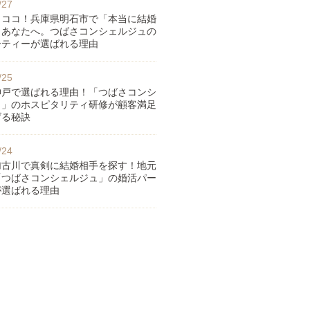
/27
らココ！兵庫県明石市で「本当に結婚
」あなたへ。つばさコンシェルジュの
ーティーが選ばれる理由
/25
神戸で選ばれる理由！「つばさコンシ
ュ」のホスピタリティ研修が顧客満足
げる秘訣
/24
加古川で真剣に結婚相手を探す！地元
「つばさコンシェルジュ」の婚活パー
が選ばれる理由