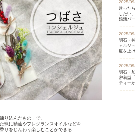
2025/09
迷った
したい
婚活パ
2025/09
明石・
ェルジ
度を上
2025/09
明石・
密着型
ティー
練り込んだもの」で、
た蝋に精油やフレグランスオイルなどを
香りをじんわり楽しむことができる