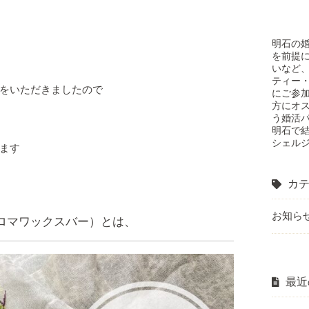
明石の
を前提
いなど
ティー・
をいただきましたので
にご参
方にオ
う婚活
明石で
シェル
ます
カテ
お知ら
ロマワックスバー）とは、
最近