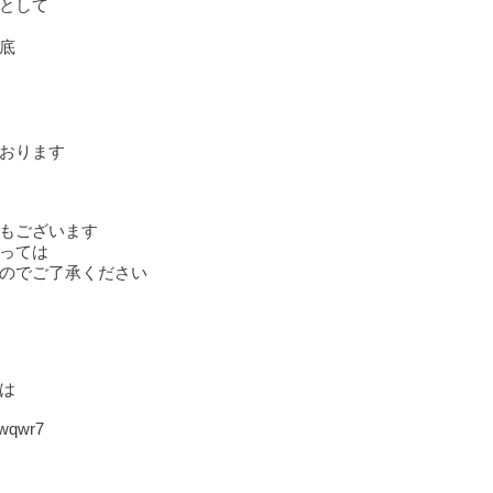
として
底
おります
もございます
っては
のでご了承ください
は
ewqwr7