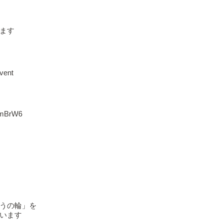
ます
vent
fVmBrW6
うの輪」を
います