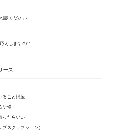
相談ください
応えしますので
リーズ
けること講座
る研修
買ったらいい
サブスクリプション）