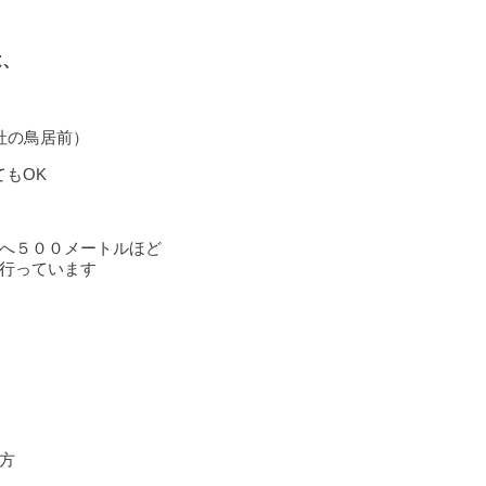
は、
社の鳥居前）
てもOK
へ５００メートルほど
行っています
方