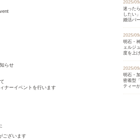
2025/09
迷った
vent
したい
婚活パ
2025/09
明石・
ェルジ
度を上
知らせ
2025/09
明石・
密着型
て
ティー
ィナーイベントを行います
た
席がございます