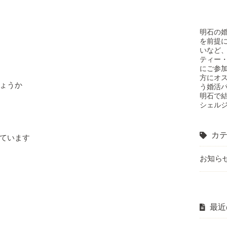
明石の
を前提
いなど
ティー・
にご参
方にオ
ょうか
う婚活
明石で
シェル
カテ
ています
お知ら
最近