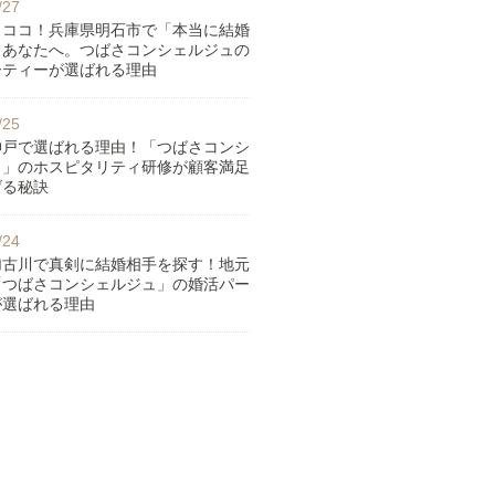
/27
らココ！兵庫県明石市で「本当に結婚
」あなたへ。つばさコンシェルジュの
ーティーが選ばれる理由
/25
神戸で選ばれる理由！「つばさコンシ
ュ」のホスピタリティ研修が顧客満足
げる秘訣
/24
加古川で真剣に結婚相手を探す！地元
「つばさコンシェルジュ」の婚活パー
が選ばれる理由