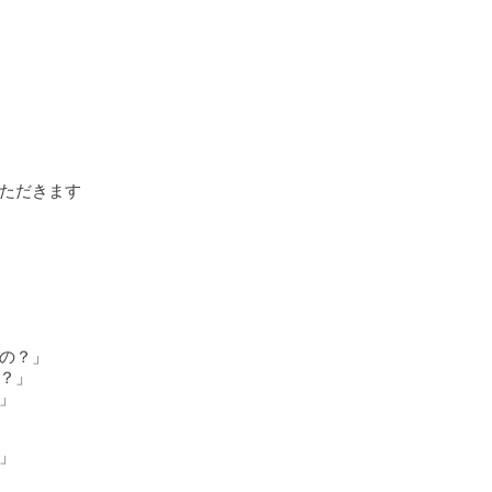
ただきます
の？」
？」
」
」