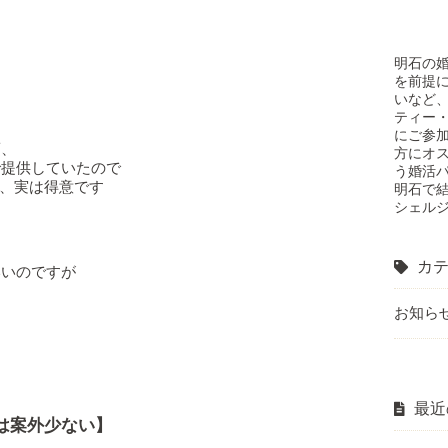
明石の
を前提
いなど
ティー・
にご参
頃、
方にオ
で提供していたので
う婚活
、実は得意です
明石で
シェル
カテ
いいのですが
お知ら
最近
は案外少ない】