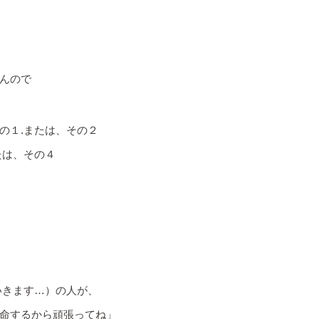
んので
の１.または、その２
たは、その４
いきます…）の人が、
命するから頑張ってね」