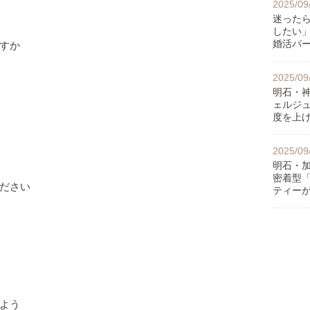
2025/09
迷った
したい
婚活パ
すか
2025/09
明石・
ェルジ
度を上
2025/09
明石・
密着型
ださい
ティー
よう