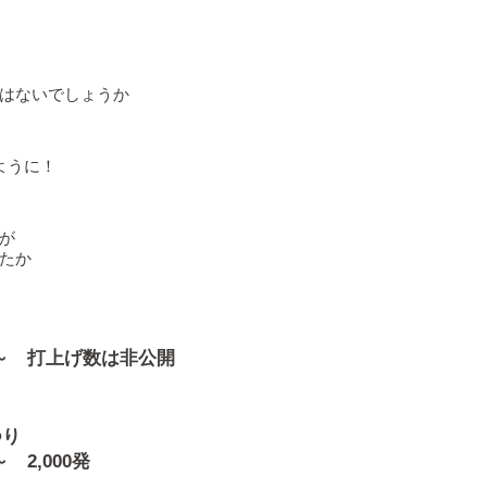
はないでしょうか
ように！
が
たか
:30～ 打上げ数は非公開
つり
～ 2,000発