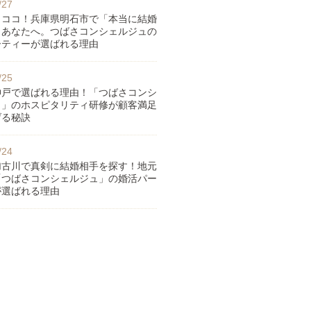
/27
らココ！兵庫県明石市で「本当に結婚
」あなたへ。つばさコンシェルジュの
ーティーが選ばれる理由
/25
神戸で選ばれる理由！「つばさコンシ
ュ」のホスピタリティ研修が顧客満足
げる秘訣
/24
加古川で真剣に結婚相手を探す！地元
「つばさコンシェルジュ」の婚活パー
が選ばれる理由