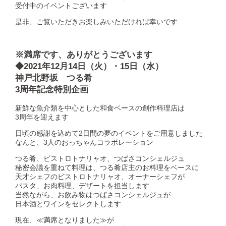
受付中のイベントございます
是非、ご覧いただきお楽しみいただければ幸いです
※満席です、ありがとうございます
◆2021年12月14日（火）・15日（水）
神戸北野坂 つる肴
3周年記念特別企画
新鮮な魚介類を中心とした和食ベースの創作料理店は
3周年を迎えます
日頃の感謝を込めて2日間の夢のイベントをご用意しました
なんと、3人のおっちゃんコラボレーション
つる肴、ビストロトナリャオ、つばさコンシェルジュ
秘密会議を重ねて料理は、つる肴店主のお料理をベースに
天才シェフのビストロトナリャオ、オーナーシェフが
パスタ、お肉料理、デザートを担当します
当然ながら、お飲み物はつばさコンシェルジュが
日本酒とワインをセレクトします
現在、≪満席となりました≫が